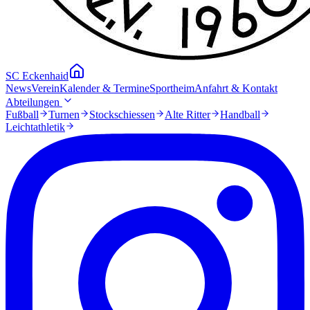
SC Eckenhaid
News
Verein
Kalender & Termine
Sportheim
Anfahrt & Kontakt
Abteilungen
Fußball
Turnen
Stockschiessen
Alte Ritter
Handball
Leichtathletik