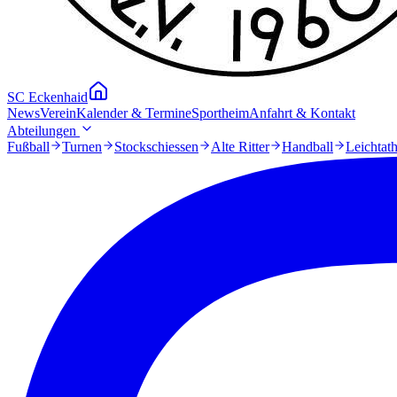
SC Eckenhaid
News
Verein
Kalender & Termine
Sportheim
Anfahrt & Kontakt
Abteilungen
Fußball
Turnen
Stockschiessen
Alte Ritter
Handball
Leichtath