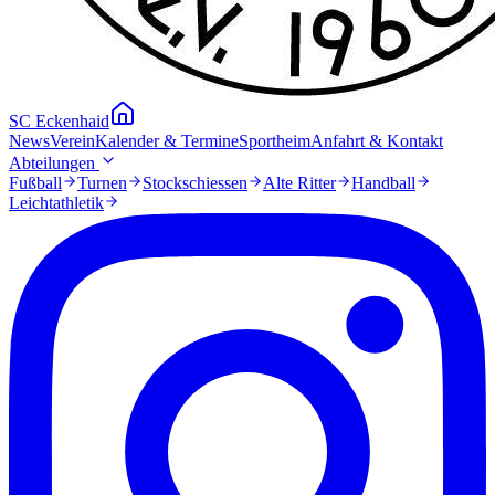
SC Eckenhaid
News
Verein
Kalender & Termine
Sportheim
Anfahrt & Kontakt
Abteilungen
Fußball
Turnen
Stockschiessen
Alte Ritter
Handball
Leichtathletik