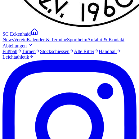
SC Eckenhaid
News
Verein
Kalender & Termine
Sportheim
Anfahrt & Kontakt
Abteilungen
Fußball
Turnen
Stockschiessen
Alte Ritter
Handball
Leichtathletik