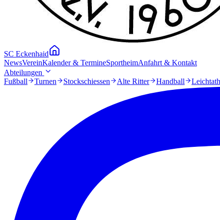
SC Eckenhaid
News
Verein
Kalender & Termine
Sportheim
Anfahrt & Kontakt
Abteilungen
Fußball
Turnen
Stockschiessen
Alte Ritter
Handball
Leichtath