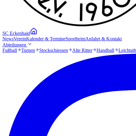
SC Eckenhaid
News
Verein
Kalender & Termine
Sportheim
Anfahrt & Kontakt
Abteilungen
Fußball
Turnen
Stockschiessen
Alte Ritter
Handball
Leichtath