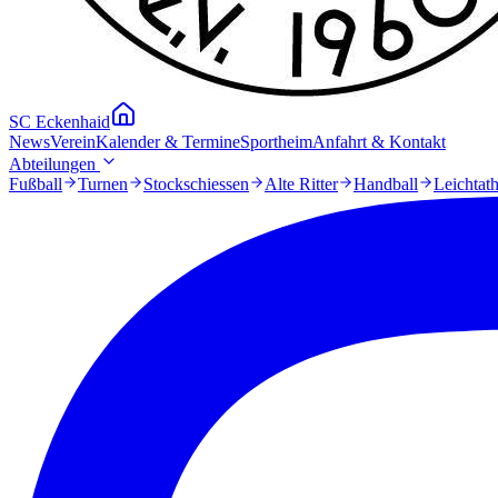
SC Eckenhaid
News
Verein
Kalender & Termine
Sportheim
Anfahrt & Kontakt
Abteilungen
Fußball
Turnen
Stockschiessen
Alte Ritter
Handball
Leichtath