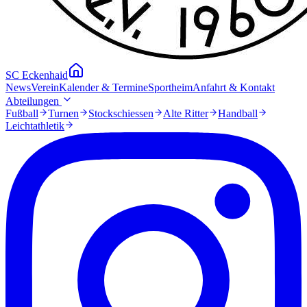
SC Eckenhaid
News
Verein
Kalender & Termine
Sportheim
Anfahrt & Kontakt
Abteilungen
Fußball
Turnen
Stockschiessen
Alte Ritter
Handball
Leichtathletik