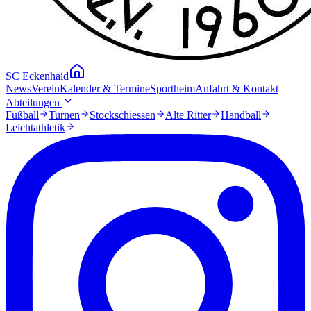
SC Eckenhaid
News
Verein
Kalender & Termine
Sportheim
Anfahrt & Kontakt
Abteilungen
Fußball
Turnen
Stockschiessen
Alte Ritter
Handball
Leichtathletik