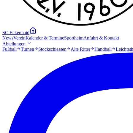
SC Eckenhaid
News
Verein
Kalender & Termine
Sportheim
Anfahrt & Kontakt
Abteilungen
Fußball
Turnen
Stockschiessen
Alte Ritter
Handball
Leichtath