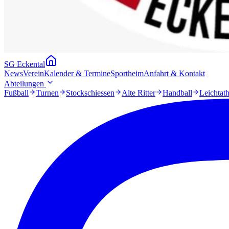
SG Eckental
News
Verein
Kalender & Termine
Sportheim
Anfahrt & Kontakt
Abteilungen
Fußball
Turnen
Stockschiessen
Alte Ritter
Handball
Leichtath