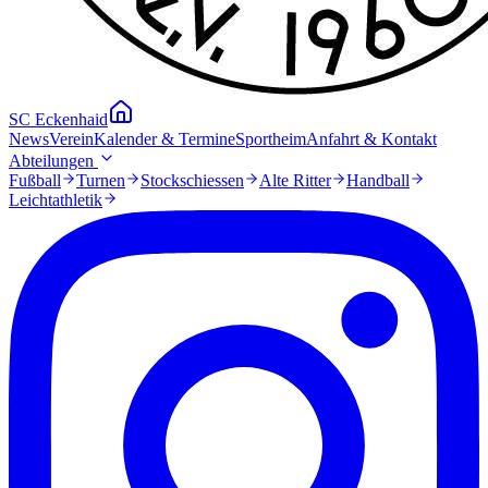
SC Eckenhaid
News
Verein
Kalender & Termine
Sportheim
Anfahrt & Kontakt
Abteilungen
Fußball
Turnen
Stockschiessen
Alte Ritter
Handball
Leichtathletik