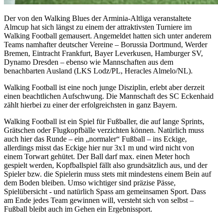
Der von den Walking Blues der Arminia-Altliga veranstaltete
Almcup hat sich längst zu einem der attraktivsten Turniere im
Walking Football gemausert. Angemeldet hatten sich unter anderem
Teams namhafter deutscher Vereine – Borussia Dortmund, Werder
Bremen, Eintracht Frankfurt, Bayer Leverkusen, Hamburger SV,
Dynamo Dresden – ebenso wie Mannschaften aus dem
benachbarten Ausland (LKS Lodz/PL, Heracles Almelo/NL).
Walking Football ist eine noch junge Disziplin, erlebt aber derzeit
einen beachtlichen Aufschwung. Die Mannschaft des SC Eckenhaid
zählt hierbei zu einer der erfolgreichsten in ganz Bayern.
Walking Football ist ein Spiel für Fußballer, die auf lange Sprints,
Grätschen oder Flugkopfbälle verzichten können. Natürlich muss
auch hier das Runde – ein „normaler“ Fußball – ins Eckige,
allerdings misst das Eckige hier nur 3x1 m und wird nicht von
einem Torwart gehütet. Der Ball darf max. einen Meter hoch
gespielt werden, Kopfballspiel fällt also grundsätzlich aus, und der
Spieler bzw. die Spielerin muss stets mit mindestens einem Bein auf
dem Boden bleiben. Umso wichtiger sind präzise Pässe,
Spielübersicht - und natürlich Spass am gemeinsamen Sport. Dass
am Ende jedes Team gewinnen will, versteht sich von selbst –
Fußball bleibt auch im Gehen ein Ergebnissport.