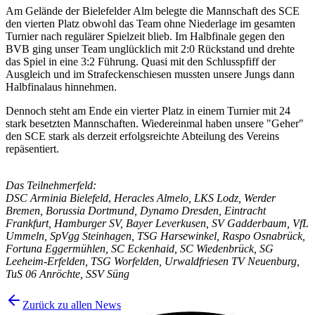
Am Gelände der Bielefelder Alm belegte die Mannschaft des SCE
den vierten Platz obwohl das Team ohne Niederlage im gesamten
Turnier nach regulärer Spielzeit blieb. Im Halbfinale gegen den
BVB ging unser Team unglücklich mit 2:0 Rückstand und drehte
das Spiel in eine 3:2 Führung. Quasi mit den Schlusspfiff der
Ausgleich und im Strafeckenschiesen mussten unsere Jungs dann
Halbfinalaus hinnehmen.
Dennoch steht am Ende ein vierter Platz in einem Turnier mit 24
stark besetzten Mannschaften. Wiedereinmal haben unsere "Geher"
den SCE stark als derzeit erfolgsreichte Abteilung des Vereins
repäsentiert.
Das Teilnehmerfeld:
DSC Arminia Bielefeld
,
Heracles Almelo, LKS Lodz, Werder
Bremen, Borussia Dortmund, Dynamo Dresden, Eintracht
Frankfurt, Hamburger SV, Bayer Leverkusen, SV Gadderbaum, VfL
Ummeln, SpVgg Steinhagen, TSG Harsewinkel, Raspo Osnabrück,
Fortuna Eggermühlen, SC Eckenhaid, SC Wiedenbrück, SG
Leeheim-Erfelden, TSG Worfelden, Urwaldfriesen TV Neuenburg,
TuS 06 Anröchte, SSV Süng
Zurück zu allen News