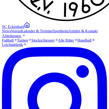
SC Eckenhaid
News
Verein
Kalender & Termine
Sportheim
Anfahrt & Kontakt
Abteilungen
Fußball
Turnen
Stockschiessen
Alte Ritter
Handball
Leichtathletik